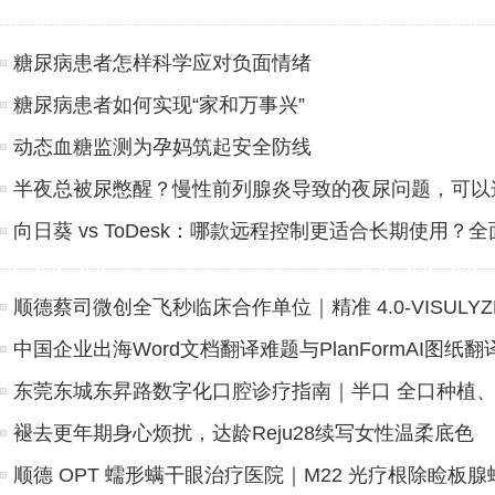
糖尿病患者怎样科学应对负面情绪
糖尿病患者如何实现“家和万事兴”
动态血糖监测为孕妈筑起安全防线
半夜总被尿憋醒？慢性前列腺炎导致的夜尿问题，可以
向日葵 vs ToDesk：哪款远程控制更适合长期使用？
顺德蔡司微创全飞秒临床合作单位｜精准 4.0-VISULYZ
中国企业出海Word文档翻译难题与PlanFormAI图纸
东莞东城东昇路数字化口腔诊疗指南｜半口 全口种植
褪去更年期身心烦扰，达龄Reju28续写女性温柔底色
顺德 OPT 蠕形螨干眼治疗医院｜M22 光疗根除睑板