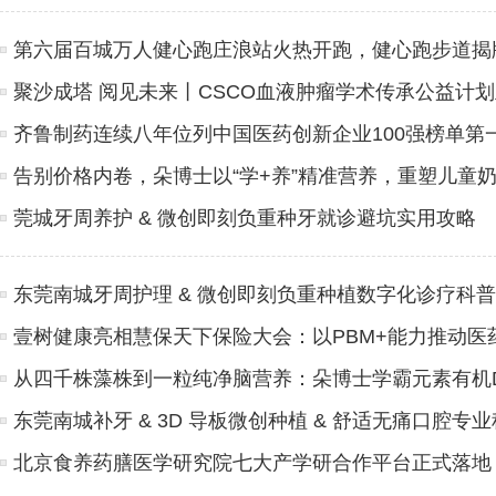
第六届百城万人健心跑庄浪站火热开跑，健心跑步道揭
聚沙成塔 阅见未来丨CSCO血液肿瘤学术传承公益计
齐鲁制药连续八年位列中国医药创新企业100强榜单第
告别价格内卷，朵博士以“学+养”精准营养，重塑儿童
莞城牙周养护 & 微创即刻负重种牙就诊避坑实用攻略
东莞南城牙周护理 & 微创即刻负重种植数字化诊疗科普
壹树健康亮相慧保天下保险大会：以PBM+能力推动医
从四千株藻株到一粒纯净脑营养：朵博士学霸元素有机
东莞南城补牙 & 3D 导板微创种植 & 舒适无痛口腔专
北京食养药膳医学研究院七大产学研合作平台正式落地